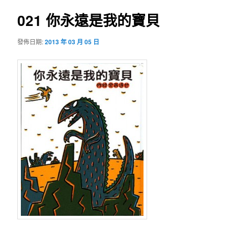
導
覽
021 你永遠是我的寶貝
內
發佈日期:
2013 年 03 月 05 日
容
區