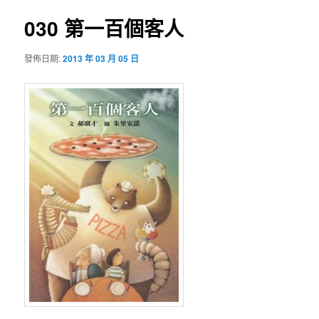
導
覽
030 第一百個客人
內
發佈日期:
2013 年 03 月 05 日
容
區