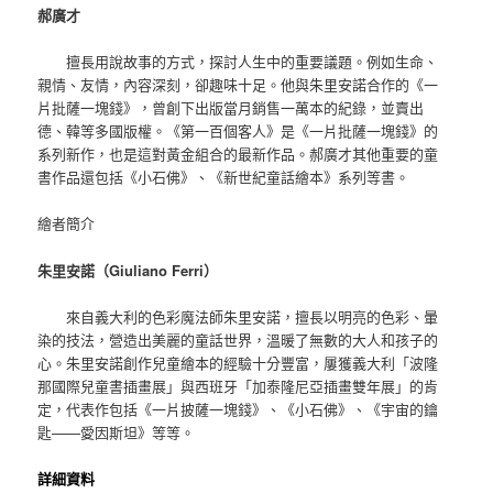
郝廣才
擅長用說故事的方式，探討人生中的重要議題。例如生命、
親情、友情，內容深刻，卻趣味十足。他與朱里安諾合作的《一
片批薩一塊錢》，曾創下出版當月銷售一萬本的紀錄，並賣出
德、韓等多國版權。《第一百個客人》是《一片批薩一塊錢》的
系列新作，也是這對黃金組合的最新作品。郝廣才其他重要的童
書作品還包括《小石佛》、《新世紀童話繪本》系列等書。
繪者簡介
朱里安諾（Giuliano Ferri）
來自義大利的色彩魔法師朱里安諾，擅長以明亮的色彩、暈
染的技法，營造出美麗的童話世界，溫暖了無數的大人和孩子的
心。朱里安諾創作兒童繪本的經驗十分豐富，屢獲義大利「波隆
那國際兒童書插畫展」與西班牙「加泰隆尼亞插畫雙年展」的肯
定，代表作包括《一片披薩一塊錢》、《小石佛》、《宇宙的鑰
匙——愛因斯坦》等等。
詳細資料