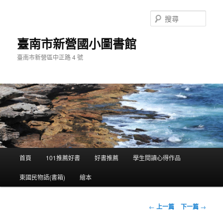
搜
尋
臺南市新營國小圖書館
臺南市新營區中正路 4 號
主
首頁
101推薦好書
好書推薦
學生閱讀心得作品
跳
要
選
東國民物語(書箱)
繪本
至
單
主
文
←
上一篇
下一篇
→
章
要