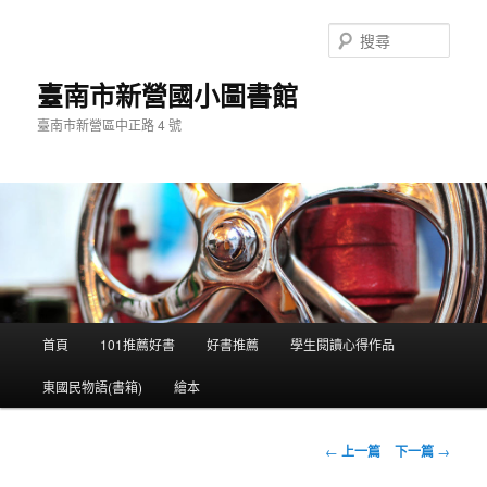
搜
尋
臺南市新營國小圖書館
臺南市新營區中正路 4 號
主
首頁
101推薦好書
好書推薦
學生閱讀心得作品
跳
要
選
東國民物語(書箱)
繪本
至
單
主
文
←
上一篇
下一篇
→
章
要