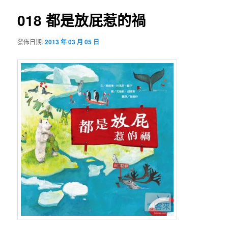
導
覽
018 都是放屁惹的禍
內
發佈日期:
2013 年 03 月 05 日
容
區