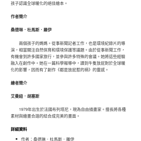
孩子認識全球暖化的絕佳繪本。
作者簡介
桑德琳．杜馬斯．羅伊
兩個孩子的媽媽。從事新聞記者工作，也是環境紀錄片的導
演，相當關注自然保育和環境保護等議題。由於從事新聞工作，
有機會到許多國家旅行，並參與許多特殊的會議。她將這些經驗
融入在創作中。她在一篇科學報導中，讀到牛隻放屁對於全球暖
化的影響，因而有了創作《都是放屁惹的禍》的靈感。
繪者簡介
艾曼紐．胡塞斯
1979年出生於法國布列塔尼，現為自由插畫家。擅長將各種
素材與繪畫合諧的結合成完美的畫面。
詳細資料
作者：桑德琳．杜馬斯．羅伊