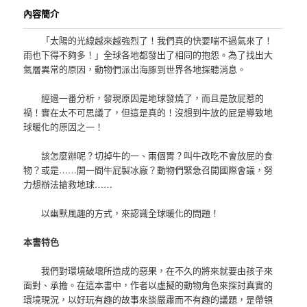
內容簡介
「太陽的光線越來越強烈了！我們真的快要喘不過氣來了！
雨也下得不夠多！」全球各地都發出了相同的抱怨。為了找出大
氣層異常的原因，動物們派出海豚到世界各地探聽消息。
經過一番分析，發現原因是地球發燒了，而且是放屁惹的
禍！實在太不可思議了，但這是真的！沒想到牛放的屁是導致地
球暖化的原因之一！
該怎麼辦呢？切掉牛的一、兩個胃？叫牛改吃不會放屁的食
物？或是……開一間牛屁製冰廠？動物們緊急召開國際會議，努
力想辦法搶救地球……
以幽默風趣的方式，來認識全球暖化的問題！
本書特色
我們對環境破壞所造成的惡果，在不久的將來就要由孩子來
面對、承擔。在這本書中，作者以虛擬的動物角色來探討真實的
環境現況，以好玩有趣的故事來談嚴肅而不有趣的議題，是帶領